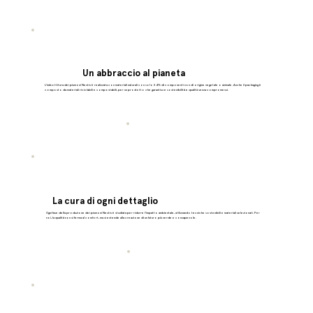
Un abbraccio al pianeta
L’imbottitura dei piumoni Nestis è realizzata con materiali naturali con solo il 4% di componenti non di origine vegetale o animale. Anche il packaging è
composto da materiali riciclabili e compostabili, per un prodotto che garantisce sostenibilità e qualità senza compromessi.
La cura di ogni dettaglio
Ogni fase della produzione dei piumoni Nestis è studiata per ridurre l’impatto ambientale, utilizzando tecniche sostenibili e materiali selezionati. Per
noi, la qualità non si ferma al comfort, ma si estende alla creazione di un futuro più verde e consapevole.