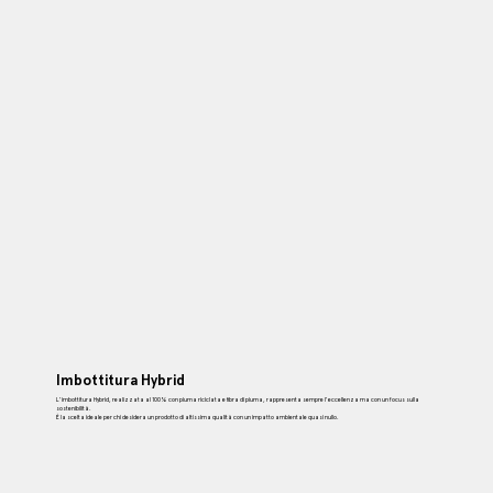
Imbottitura Hybrid
L'imbottitura Hybrid, realizzata al 100% con piuma riciclata e fibra di piuma, rappresenta sempre l'eccellenza ma con un focus sulla
sostenibilità.
È la scelta ideale per chi desidera un prodotto di altissima qualità con un impatto ambientale quasi nullo.