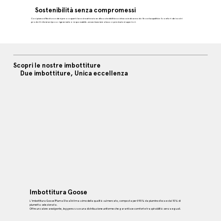
Sostenibilità senza compromessi
Con i piumoni Nestis non devi preoccuparti: la nostra attenzione alla sostenibilità non intacca in alcun modo l’eccelsa qualità e il comfort dei nostri
prodotti. Avrai un riposo rigenerante e responsabile, senza rinunciare a lusso e prestazioni superiori.
Scopri le nostre imbottiture
Due imbottiture, Unica eccellenza
Imbottitura Goose
L'imbottitura Goose (Piuma D’oca) è il massimo della qualità sul mercato, composta per il 90% da piumino d’oca e dal 10% di
piumetta selezionata.
Offre un calore avvolgente, leggerezza e una distribuzione uniforme che garantisce comfort e traspirabilità senza eguali.