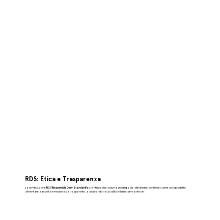
RDS: Etica e Trasparenza
La certificazione
RDS (Responsible Down Standard)
garantisce che la piuma provenga da allevamenti controllati come sottoprodotto
alimentare, raccolta in modo etico e trasparente, assicurando tracciabilità e benessere animale.