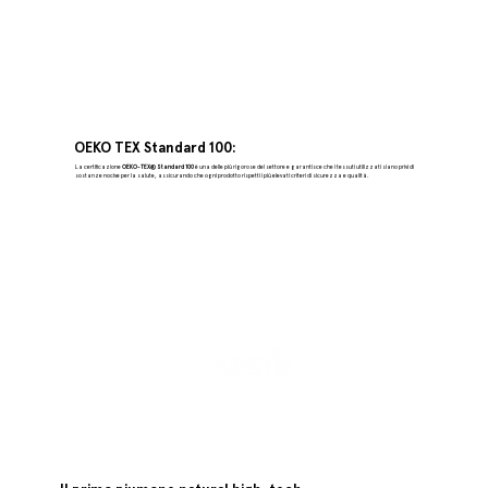
OEKO TEX Standard 100:
La certificazione
OEKO-TEX® Standard 100
è una delle più rigorose del settore e garantisce che i tessuti utilizzati siano privi di
sostanze nocive per la salute, assicurando che ogni prodotto rispetti i più elevati criteri di sicurezza e qualità.