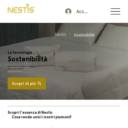
Accedi
/
Nestis
Sostenibilità
La tecnologia
Sostenibilità
Benessere che rispetta la natura:
per te e per il pianeta.
Scopri di più
Scopri l'essenza di Nestis
Cosa rende unici i nostri piumoni?