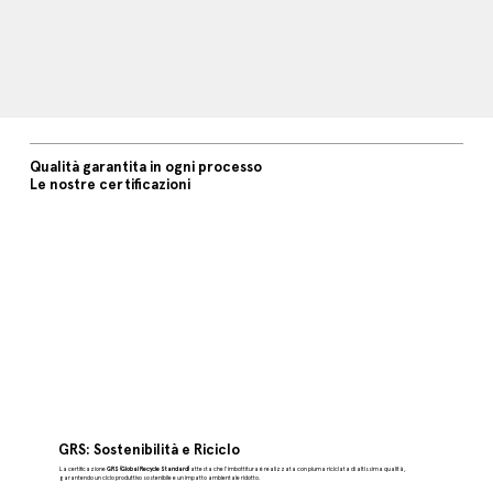
Qualità garantita in ogni processo
Le nostre certificazioni
GRS: Sostenibilità e Riciclo
La certificazione
GRS (Global Recycle Standard)
attesta che l'imbottitura è realizzata con piuma riciclata di altissima qualità,
garantendo un ciclo produttivo sostenibile e un impatto ambientale ridotto.