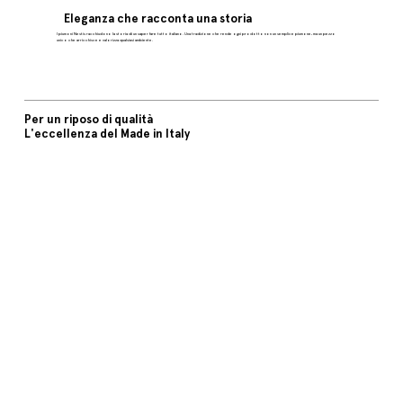
Eleganza che racconta una storia
I piumoni Nestis racchiudono la storia di un saper fare tutto italiano. Una tradizione che rende ogni prodotto non un semplice piumone, ma un pezzo
unico che arricchisce e valorizza qualsiasi ambiente.
Per un riposo di qualità
L'eccellenza del Made in Italy