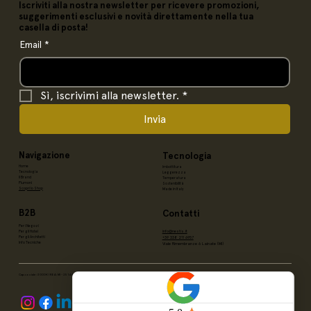
Iscriviti alla nostra newsletter per ricevere promozioni,
suggerimenti esclusivi e novità direttamente nella tua
casella di posta!
Email
*
Sì, iscrivimi alla newsletter.
*
Invia
Navigazione
Tecnologia
Home
Imbottitura
Tecnologia
Leggerezza
Il Brand
Temperatura
Piumoni
Sostenibilità
Scopri lo Shop
Made in Italy
B2B
Contatti
Per i Negozi
info@nestis.it
Per gli Hotel
Per gli Architetti
+39 338 211 6957
Info Tecniche
Viale Rimembranze 6 Lainate (MI)
Cap.sociale: 3000€ | REA: MI - 2514409 | P. IVA 10219180964