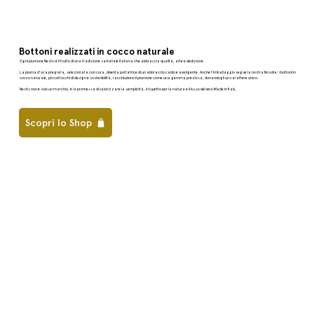
Bottoni realizzati in cocco naturale
Ogni piumone Nestis è il frutto di una tradizione sartoriale italiana che abbraccia qualità, arte e dedizione.
La piuma d'oca pregiata, selezionata con cura, diventa portatrice di un abbraccio caldo e avvolgente. Anche l’imballaggio segue la nostra filosofia: i bottoni in
cocco naturale, piccoli tocchi di design e sostenibilità, racchiudono il piumone come una gemma preziosa, donandogli un carattere unico.
Nestis non è solo un marchio, è la promessa di valorizzare la semplicità, il rispetto per la natura e il lusso del vero Made in Italy.
Scopri lo Shop