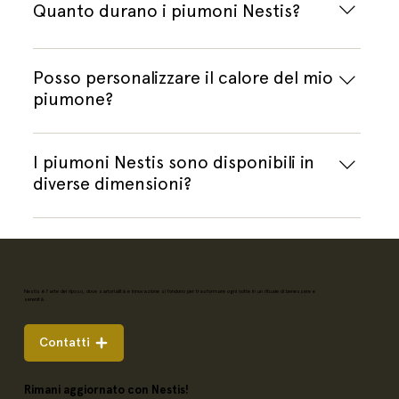
leggeri e facili da maneggiare. Occupano molto
Quanto durano i piumoni Nestis?
meno spazio rispetto ai piumoni tradizionali e
possono essere facilmente piegati e riposti in
Con la giusta cura e manutenzione, i piumoni
piccoli spazi, lasciando l'armadio ordinato e
Nestis mantengono le loro proprietà di
Posso personalizzare il calore del mio
organizzato.
morbidezza e calore per molti anni. Seguendo le
piumone?
istruzioni di lavaggio e conservazione, potrai
Sì, i piumoni Nestis offrono diverse configurazioni
godere a lungo della qualità del tuo piumone.
di calore per i modelli singoli, una piazza e mezza
I piumoni Nestis sono disponibili in
e matrimoniali. Inoltre, il modello Dual Nest
diverse dimensioni?
permette di personalizzare le due zone del
Sì, offriamo piumoni in diverse misure: singolo,
piumone matrimoniale con imbottiture differenti
una piazza e mezza, e matrimoniale. Offriamo
su ciascun lato, perfetto per coppie con esigenze
anche un servizio su misura con quotazione
termiche diverse.
personalizzata.
Nestis è l'arte del riposo, dove sartorialità e innovazione si fondono per trasformare ogni notte in un rituale di benessere e
serenità.
Contatti
Rimani aggiornato con Nestis!