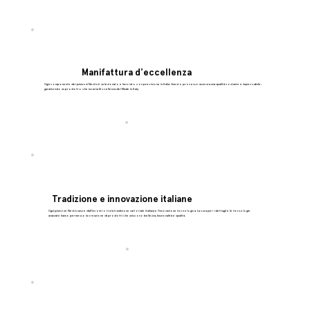
Manifattura d'eccellenza
Ogni componente dei piumoni Nestis è selezionato e lavorato con precisione in Italia. Questo processo assicura una qualità costante e impeccabile,
garantendo un prodotto che incarna l’eccellenza del Made in Italy.
Tradizione e innovazione italiane
Ogni piumone Nestis nasce dall’incontro tra la tradizione sartoriale italiana e l’innovazione tecnologica. La cura per i dettagli e le tecnologie
avanzate hanno permesso la creazione di prodotti che uniscono bellezza, funzionalità e qualità.