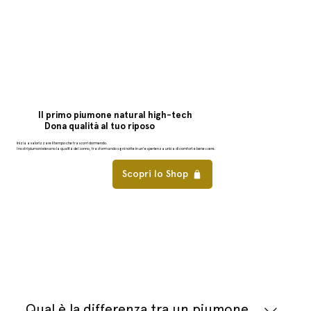
Il primo piumone natural high-tech
Dona qualità al tuo riposo
Inizia a valorizzare il tempo che trascorri dormendo.
I nostri piumoni elevano la qualità del sonno, trasformando ogni notte in un'esperienza unica di comfort e benessere.
Scopri lo Shop
Qual è la differenza tra un piumone