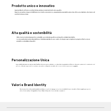
Prodotto unico e innovativo
I piumoni Nestis offrono caratteristiche uniche e materiali di altissima qualità.
Questo consente ai negozi di differenziarsi dalla concorrenza, proponendo un prodotto unico che attira una clientela alla ricerca di
comfort e innovazione.
Alta qualità e sostenibilità
Utilizziamo materiali pregiati e sostenibili, garantendo qualità e un impatto ambientale ridotto.
La crescente domanda di prodotti eco-friendly rende Nestis una scelta strategica per ampliare la propria offerta con un
prodotto sostenibile e di qualità
Personalizzazione Unica
La possibilità del piumone matrimoniale Dual Nest di essere personalizzato con due diverse grammature all'interno di un unico piumone lo rende unico nel
settore, offrendo un prodotto esclusivo, innovativo e altamente versatile che i concorrenti non possono eguagliare.
Valori e Brand Identity
Nestis unisce l’eccellenza della manifattura italiana con un forte impegno verso la sostenibilità. Essere rivenditori Nestis significa proporre
articoli che esaltano l’artigianalità e il lusso Made in Italy, valori ricercati dai consumatori.