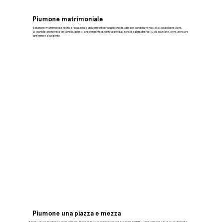
Piumone matrimoniale
Il piumone matrimoniale Nestis è l’eccellenza del comfort per coppie che desiderano condividere notti di assoluto benessere.
Disponibile anche nella versione Dual Nest, che consente di configurare due zone di calore diverse su ciascun lato, offre un calore
uniforme e avvolgente.
Piumone una piazza e mezza
Pensato per chi desidera uno spazio maggiore, il piumone Nestis da una piazza e mezza è il connubio perfetto tra morbidezza e calore. Le sue dimensioni