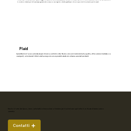
lo rendono ideale per letti più ampi, garantendo un riposo avvolgente e di alta qualità per chi cerca prodotti esclusivi e performanti.
Plaid
Il plaid Nestis è l'accessorio ideale per chi cerca comfort e stile. Realizzato con materiali di alta qualità, offre calore e morbidezza
avvolgenti, arricchendo l'offerta del tuo negozio con un prodotto dedicato al benessere dei tuoi clienti.
Nestis è l'arte del riposo, dove sartorialità e innovazione si fondono per trasformare ogni notte in un rituale di benessere e
serenità.
Contatti