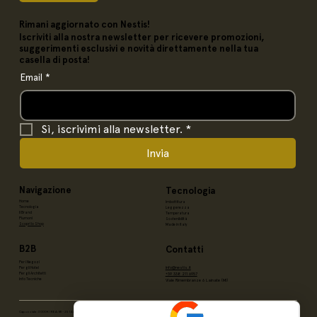
Rimani aggiornato con Nestis!
Iscriviti alla nostra newsletter per ricevere promozioni,
suggerimenti esclusivi e novità direttamente nella tua
casella di posta!
Email
*
Sì, iscrivimi alla newsletter.
*
Invia
Navigazione
Tecnologia
Home
Imbottitura
Tecnologia
Leggerezza
Il Brand
Temperatura
Piumoni
Sostenibilità
Scopri lo Shop
Made in Italy
B2B
Contatti
Per i Negozi
info@nestis.it
Per gli Hotel
Per gli Architetti
+39 338 211 6957
Info Tecniche
Viale Rimembranze 6 Lainate (MI)
Cap.sociale: 3000€ | REA: MI - 2514409 | P. IVA 10219180964