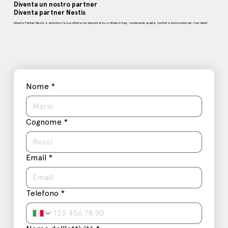
Diventa un nostro partner
Diventa partner Nestis
Diventa Partner Nestis e arricchisci la tua offerta con piumoni di lusso Made in Italy, combinando qualità, comfort e innovazione per i tuoi clienti.
Nome
*
Cognome
*
Email
*
Telefono
*