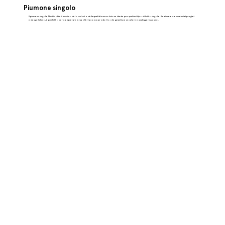
Piumone singolo
Il piumone singolo Nestis offre il massimo del comfort e della qualità in una soluzione ideale per qualsiasi tipo di letto singolo. Realizzato con materiali pregiati
e design italiano, è perfetto per completare la tua offerta con un prodotto che garantisce un calore e una leggerezza unici.