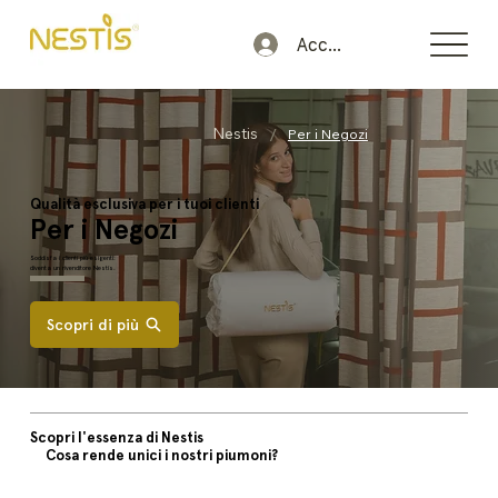
Accedi
/
Nestis
Per i Negozi
Qualità esclusiva per i tuoi clienti
Per i Negozi
Soddisfa i clienti più esigenti:
diventa un rivenditore Nestis.
Scopri di più
Scopri l'essenza di Nestis
Cosa rende unici i nostri piumoni?