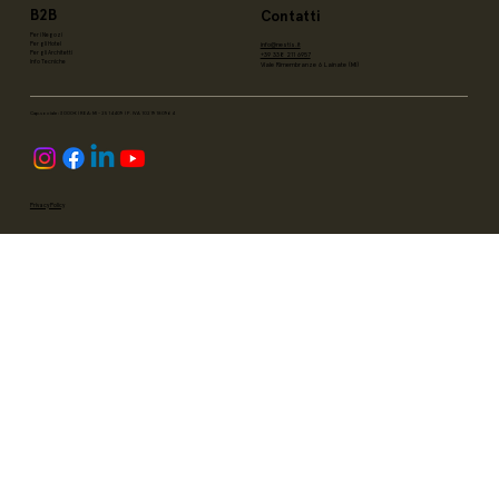
B2B
Contatti
Per i Negozi
info@nestis.it
Per gli Hotel
Per gli Architetti
+39 338 211 6957
Info Tecniche
Viale Rimembranze 6 Lainate (MI)
Cap.sociale: 3000€ | REA: MI - 2514409 | P. IVA 10219180964
Privacy Policy